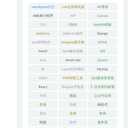
-wordpress日主
.net仓库系统源
AE教程
题模版
码
AI绘画小程序
API
Canvas
CSS
CSS3
dede58模板
dedecms
dedecms插件
Django
erp管理软件，
hinkphp聊天网
HTML
仓库系统
站源码
html5
html建站模板
IDE
Java
JavaScript
jQuery
JS
LayUI社区网站
MySQL
源码
ORM
PHP加密工具
QQ微信登录接
口
React
thikphp开发进
】仿东郊到家预
群源码
约上门服务app
代码
优化
公众号应用
前端
动画
响应式
安全
实例
布局
性能
技术
服务器