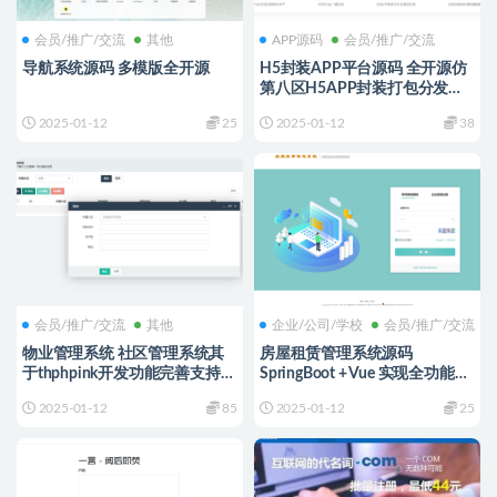
会员/推广/交流
其他
APP源码
会员/推广/交流
导航系统源码 多模版全开源
H5封装APP平台源码 全开源仿
第八区H5APP封装打包分发系
统源码
2025-01-12
25
2025-01-12
38
会员/推广/交流
其他
企业/公司/学校
会员/推广/交流
物业管理系统 社区管理系统其
房屋租赁管理系统源码
于thphpink开发功能完善支持多
SpringBoot + Vue 实现全功能解
社区
析
2025-01-12
85
2025-01-12
25