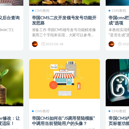
CMS教程
CMS教程
义后台查询
帝国CMS二次开发领号发号功能开
帝国cms
发思路
成”选项
in','1');
准备工作 帝国CMS领号发号功能精准像
本教程实现
素用三个字段来实现，大家可以参考
“是否生成
下，先去模型新建这几个...
第一步、/e/ad
2025-06-18
202
CMS教程
CMS教程
tor修改：让
帝国CMS如何在”JS调用登陆模板”
帝国CMS
度适应！
中调用当前登陆用户的头像？
页标签功