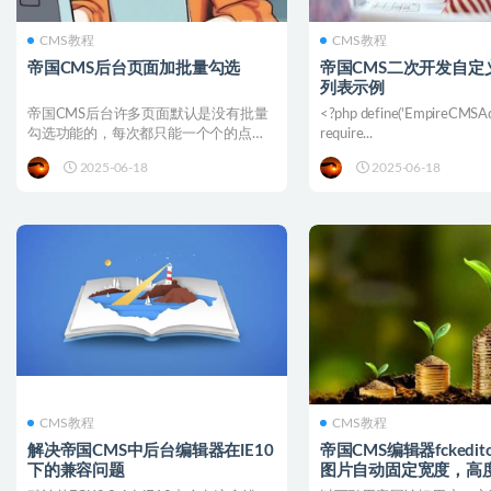
CMS教程
CMS教程
帝国CMS后台页面加批量勾选
帝国CMS二次开发自定
列表示例
帝国CMS后台许多页面默认是没有批量
<?php define('EmpireCMSAdm
勾选功能的，每次都只能一个个的点，
require...
很浪费时间。 我们可以...
2025-06-18
2025-06-18
CMS教程
CMS教程
解决帝国CMS中后台编辑器在IE10
帝国CMS编辑器fckedi
下的兼容问题
图片自动固定宽度，高