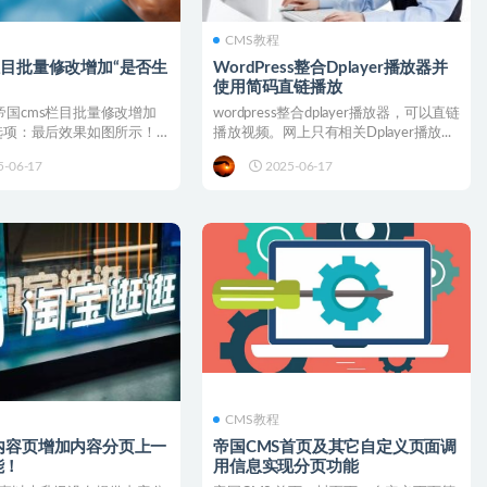
CMS教程
栏目批量修改增加“是否生
WordPress整合Dplayer播放器并
使用简码直链播放
帝国cms栏目批量修改增加
wordpress整合dplayer播放器，可以直链
”选项：最后效果如图所示！
播放视频。网上只有相关Dplayer播放...
...
5-06-17
2025-06-17
CMS教程
内容页增加内容分页上一
帝国CMS首页及其它自定义页面调
能！
用信息实现分页功能